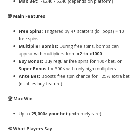
Max Bet:
~€240 / $240 (depends on platform)
🎁 Main Features
Free Spins:
Triggered by 4+ scatters (lollipops) = 10
free spins
Multiplier Bombs:
During free spins, bombs can
appear with multipliers from
x2 to x1000
Buy Bonus:
Buy regular free spins for 100× bet, or
Super Bonus
for 500× with only high multipliers
Ante Bet:
Boosts free spin chance for +25% extra bet
(disables buy feature)
🏆 Max Win
Up to
25,000× your bet
(extremely rare)
📢 What Players Say