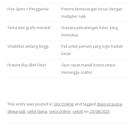
Free Spins + Pengganda
Potensi kemenangan besar dengan
multiplier naik
Tema dan grafis menarik
Suasana petualangan Aztec yang
memukau
Volatilitas sedang-tinggi
Pas untuk pemain yang ingin hadiah
besar
Feature Buy (Beli Fitur)
Opsi cepat masuk bonus tanpa
menunggu scatter
This entry was posted in
Slot Online
and tagged
deposit pulsa
,
dewa judi
,
selot dana
,
selot online
,
selott
on
23/08/2025
.