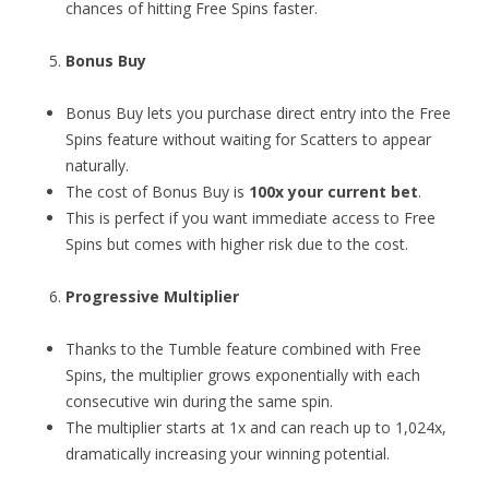
chances of hitting Free Spins faster.
Bonus Buy
Bonus Buy lets you purchase direct entry into the Free
Spins feature without waiting for Scatters to appear
naturally.
The cost of Bonus Buy is
100x your current bet
.
This is perfect if you want immediate access to Free
Spins but comes with higher risk due to the cost.
Progressive Multiplier
Thanks to the Tumble feature combined with Free
Spins, the multiplier grows exponentially with each
consecutive win during the same spin.
The multiplier starts at 1x and can reach up to 1,024x,
dramatically increasing your winning potential.