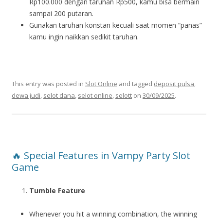
Rp100.000 dengan taruhan Rp500, kamu bisa bermain
sampai 200 putaran.
Gunakan taruhan konstan kecuali saat momen “panas”
kamu ingin naikkan sedikit taruhan.
This entry was posted in
Slot Online
and tagged
deposit pulsa
,
dewa judi
,
selot dana
,
selot online
,
selott
on
30/09/2025
.
🔥 Special Features in Vampy Party Slot
Game
Tumble Feature
Whenever you hit a winning combination, the winning