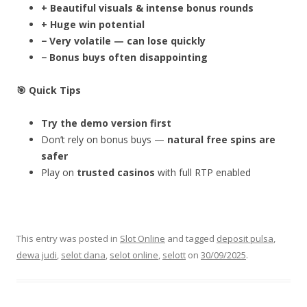
+ Beautiful visuals & intense bonus rounds
+ Huge win potential
− Very volatile — can lose quickly
− Bonus buys often disappointing
🎯 Quick Tips
Try the demo version first
Don’t rely on bonus buys —
natural free spins are
safer
Play on
trusted casinos
with full RTP enabled
This entry was posted in
Slot Online
and tagged
deposit pulsa
,
dewa judi
,
selot dana
,
selot online
,
selott
on
30/09/2025
.