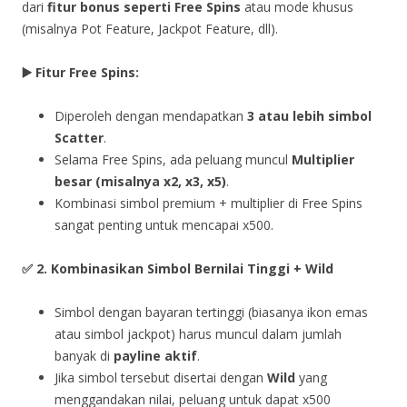
dari
fitur bonus seperti Free Spins
atau mode khusus
(misalnya Pot Feature, Jackpot Feature, dll).
▶
️ Fitur Free Spins:
Diperoleh dengan mendapatkan
3 atau lebih simbol
Scatter
.
Selama Free Spins, ada peluang muncul
Multiplier
besar (misalnya x2, x3, x5)
.
Kombinasi simbol premium + multiplier di Free Spins
sangat penting untuk mencapai x500.
✅ 2. Kombinasikan Simbol Bernilai Tinggi + Wild
Simbol dengan bayaran tertinggi (biasanya ikon emas
atau simbol jackpot) harus muncul dalam jumlah
banyak di
payline aktif
.
Jika simbol tersebut disertai dengan
Wild
yang
menggandakan nilai, peluang untuk dapat x500