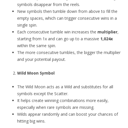
symbols disappear from the reels.
New symbols then tumble down from above to fill the
empty spaces, which can trigger consecutive wins in a
single spin.
Each consecutive tumble win increases the
multiplier
,
starting from 1x and can go up to a massive
1,024x
within the same spin.
The more consecutive tumbles, the bigger the multiplier
and your potential payout.
Wild Moon Symbol
The Wild Moon acts as a Wild and substitutes for all
symbols except the Scatter.
It helps create winning combinations more easily,
especially when rare symbols are missing.
Wilds appear randomly and can boost your chances of
hitting big wins.