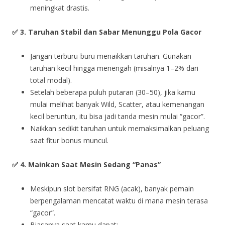
meningkat drastis.
✅ 3. Taruhan Stabil dan Sabar Menunggu Pola Gacor
Jangan terburu-buru menaikkan taruhan. Gunakan
taruhan kecil hingga menengah (misalnya 1–2% dari
total modal).
Setelah beberapa puluh putaran (30–50), jika kamu
mulai melihat banyak Wild, Scatter, atau kemenangan
kecil beruntun, itu bisa jadi tanda mesin mulai “gacor”.
Naikkan sedikit taruhan untuk memaksimalkan peluang
saat fitur bonus muncul.
✅ 4. Mainkan Saat Mesin Sedang “Panas”
Meskipun slot bersifat RNG (acak), banyak pemain
berpengalaman mencatat waktu di mana mesin terasa
“gacor”.
Biasanya saat kamu dapat: